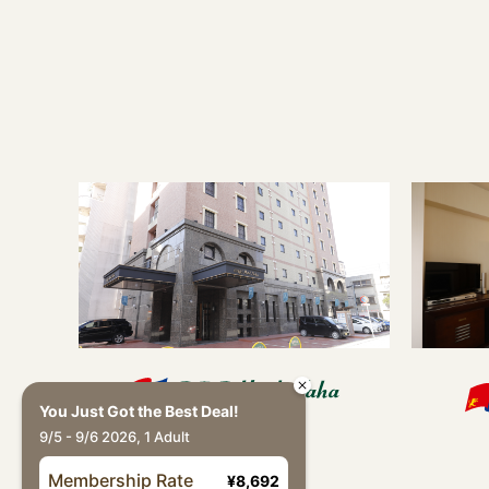
You Just Got the Best Deal!
9/5 - 9/6 2026, 1 Adult
Membership Rate
¥8,692