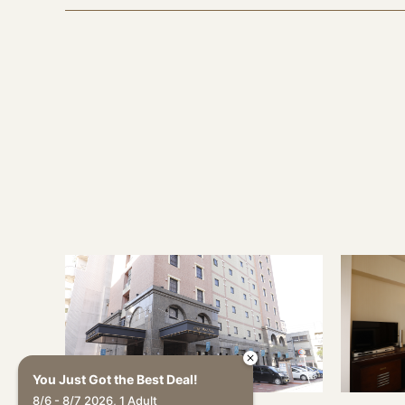
You Just Got the Best Deal!
8/6 - 8/7 2026, 1 Adult