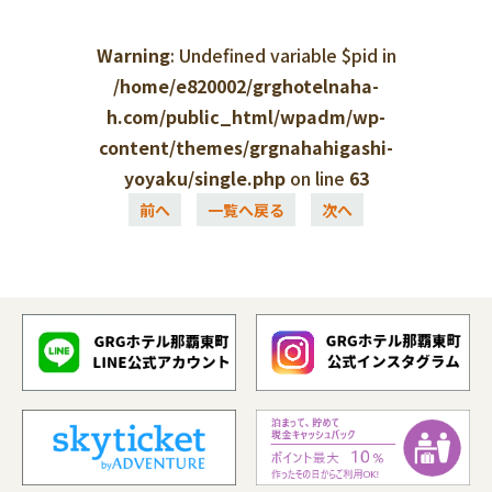
Warning
: Undefined variable $pid in
/home/e820002/grghotelnaha-
h.com/public_html/wpadm/wp-
content/themes/grgnahahigashi-
yoyaku/single.php
on line
63
前へ
一覧へ戻る
次へ