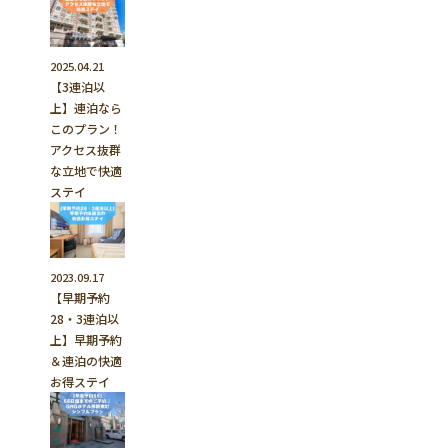
2025.04.21
【3連泊以
上】連泊なら
このプラン！
アクセス抜群
な立地で快適
ステイ
2023.09.17
【早期予約
28・3連泊以
上】早期予約
＆連泊の快適
お得ステイ