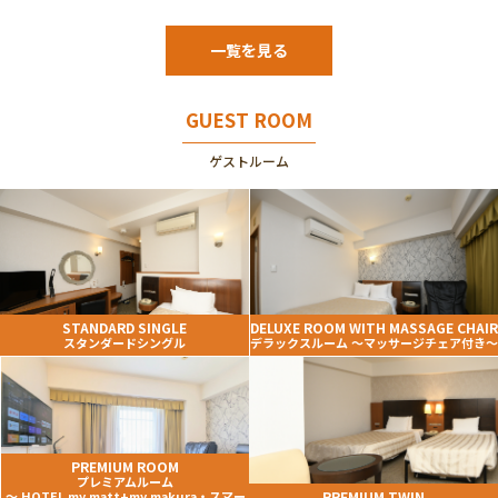
一覧を見る
GUEST ROOM
ゲストルーム
STANDARD SINGLE
DELUXE ROOM WITH MASSAGE CHAIR
スタンダードシングル
デラックスルーム ～マッサージチェア付き～
PREMIUM ROOM
プレミアムルーム
～ HOTEL my matt+my makura・スマー
PREMIUM TWIN