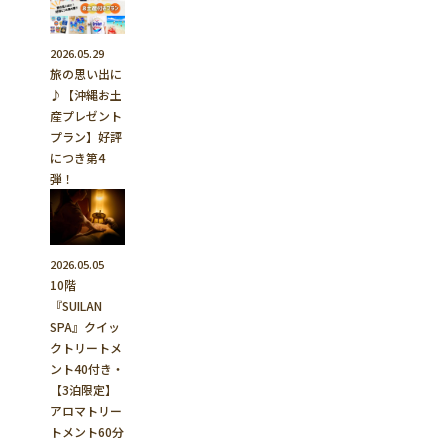
2026.05.29
旅の思い出に
♪【沖縄お土
産プレゼント
プラン】好評
につき第4
弾！
2026.05.05
10階
『SUILAN
SPA』クイッ
クトリートメ
ント40付き・
【3泊限定】
アロマトリー
トメント60分