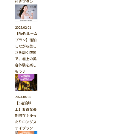
付きプラン
2025.02.01
【ReFaルーム
プラン】宿泊
しながら美し
さを磨く空間
で、極上の美
容体験を楽し
もう♪
2023.04.05
【5連泊以
上】お得な長
期滞在♪ゆっ
たりロングス
テイプラン